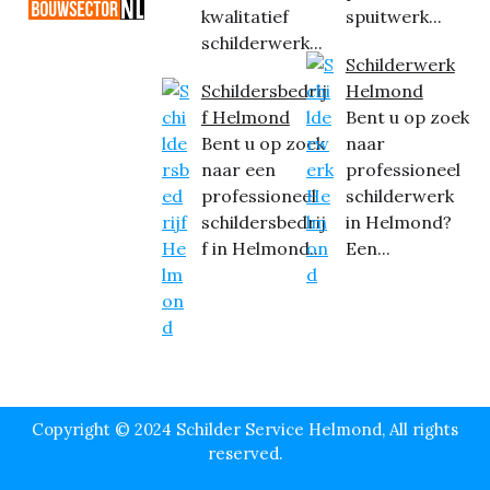
kwalitatief
spuitwerk...
schilderwerk...
Schilderwerk
Schildersbedrij
Helmond
f Helmond
Bent u op zoek
Bent u op zoek
naar
naar een
professioneel
professioneel
schilderwerk
schildersbedrij
in Helmond?
f in Helmond...
Een...
Copyright © 2024 Schilder Service Helmond, All rights
reserved.