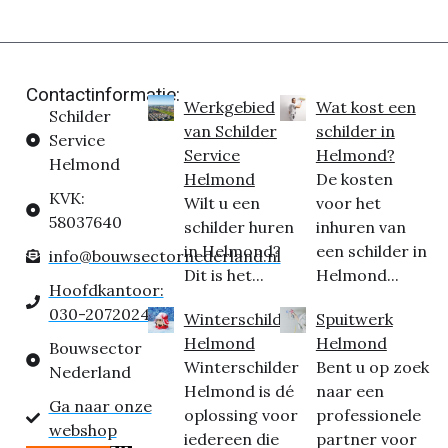
Contactinformatie:
Werkgebied
Wat kost een
Schilder
van Schilder
schilder in
Service
Service
Helmond?
Helmond
Helmond
De kosten
KVK:
Wilt u een
voor het
58037640
schilder huren
inhuren van
in Helmond?
een schilder in
info@bouwsectornederland.nl
Dit is het...
Helmond...
Hoofdkantoor:
030-2072024
Winterschilder
Spuitwerk
Helmond
Helmond
Bouwsector
Winterschilder
Bent u op zoek
Nederland
Helmond is dé
naar een
Ga naar onze
oplossing voor
professionele
webshop
iedereen die
partner voor