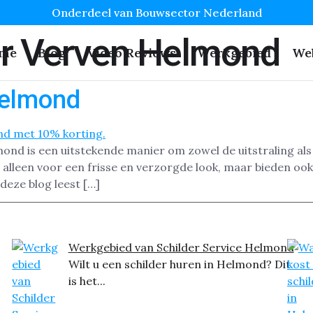
Onderdeel van Bouwsector Nederland
r Verven Helmond
me
Blog
Video Reviews
Werkgebied
We
Helmond
nd is een uitstekende manier om zowel de uitstraling als
leen voor een frisse en verzorgde look, maar bieden ook 
 deze blog leest […]
Werkgebied van Schilder Service Helmond
Wilt u een schilder huren in Helmond? Dit
is het...