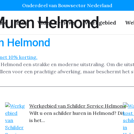
Onderdeel van Bouwsector Nederland
Muren Helmond
me
Blog
Video Reviews
Werkgebied
We
en Helmond
 Helmond een strakke en moderne uitstraling. Om die uitst
lleen voor een prachtige afwerking, maar beschermt het stu
Werkgebied van Schilder Service Helmond
Wilt u een schilder huren in Helmond? Dit
is het...