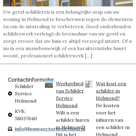
Uw gevel schilderen is een belangrijke stap om uw
woning in Helmond te beschermen tegen de elementen
én om de uitstraling te verbeteren. Goed onderhouden
schilderwerk verlengt de levensduur van uw gevel en
zorgt ervoor dat uw huis er altijd verzorgd uitziet. Of u
nu in een nieuwbouwwijk of een karakteristieke buurt
woont, professioneel schilderwerk […]
Contactinformatie:
Werkgebied
Wat kost een
Schilder
van Schilder
schilder in
Service
Service
Helmond?
Helmond
Helmond
De kosten
KVK:
Wilt u een
voor het
58037640
schilder huren
inhuren van
in Helmond?
een schilder in
info@bouwsectornederland.nl
Dit is het...
Helmond...