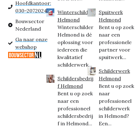
Hoofdkantoor:
030-2072024
Winterschilder
Spuitwerk
Helmond
Helmond
Bouwsector
Winterschilder
Bent u op zoek
Nederland
Helmond is dé
naar een
Ga naar onze
oplossing voor
professionele
webshop
iedereen die
partner voor
kwalitatief
spuitwerk...
schilderwerk...
Schilderwerk
Schildersbedrij
Helmond
f Helmond
Bent u op zoek
Bent u op zoek
naar
naar een
professioneel
professioneel
schilderwerk
schildersbedrij
in Helmond?
f in Helmond...
Een...