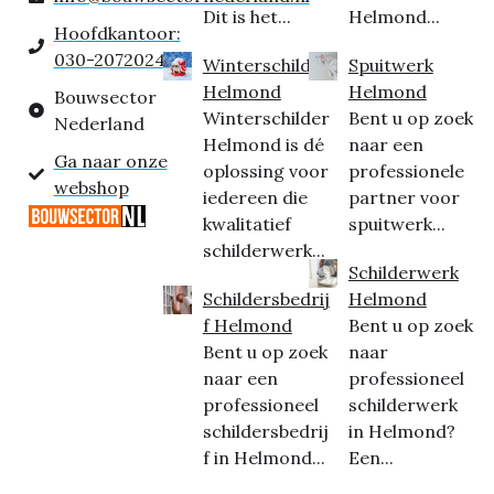
Dit is het...
Helmond...
Hoofdkantoor:
030-2072024
Winterschilder
Spuitwerk
Helmond
Helmond
Bouwsector
Winterschilder
Bent u op zoek
Nederland
Helmond is dé
naar een
Ga naar onze
oplossing voor
professionele
webshop
iedereen die
partner voor
kwalitatief
spuitwerk...
schilderwerk...
Schilderwerk
Schildersbedrij
Helmond
f Helmond
Bent u op zoek
Bent u op zoek
naar
naar een
professioneel
professioneel
schilderwerk
schildersbedrij
in Helmond?
f in Helmond...
Een...