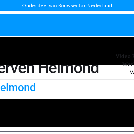
Onderdeel van Bouwsector Nederland
Video 
Verven Helmond
Wer
W
Helmond
n belangrijke klus voor het onderhoud van je woning. Kozi
egen, zon en kou. Goed geschilderde kozijnen bieden besc
uitstraling. In dit blog ontdek je waarom kozijnen schilde