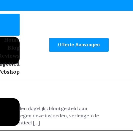
Home
Offerte Aanvragen
Blog
Reviews
kgebied
ebshop
jnen worden dagelijks blootgesteld aan
herming tegen deze invloeden, verlengen de
ren essentieel […]