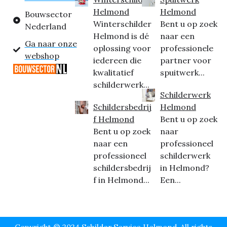
Helmond
Helmond
Bouwsector
Winterschilder
Bent u op zoek
Nederland
Helmond is dé
naar een
Ga naar onze
oplossing voor
professionele
webshop
iedereen die
partner voor
kwalitatief
spuitwerk...
schilderwerk...
Schilderwerk
Schildersbedrij
Helmond
f Helmond
Bent u op zoek
Bent u op zoek
naar
naar een
professioneel
professioneel
schilderwerk
schildersbedrij
in Helmond?
f in Helmond...
Een...