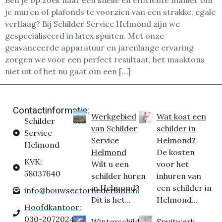
je muren of plafonds te voorzien van een strakke, egale
verflaag? Bij Schilder Service Helmond zijn we
gespecialiseerd in latex spuiten. Met onze
geavanceerde apparatuur en jarenlange ervaring
zorgen we voor een perfect resultaat, het maaktons
niet uit of het nu gaat om een […]
Contactinformatie:
Werkgebied
Wat kost een
Schilder
van Schilder
schilder in
Service
Service
Helmond?
Helmond
Helmond
De kosten
KVK:
Wilt u een
voor het
58037640
schilder huren
inhuren van
in Helmond?
een schilder in
info@bouwsectornederland.nl
Dit is het...
Helmond...
Hoofdkantoor:
030-2072024
Winterschilder
Spuitwerk