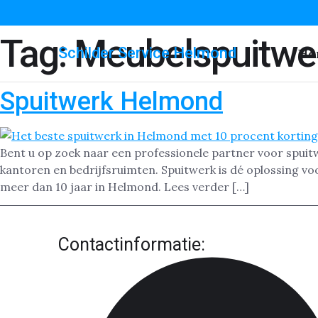
Tag:
Meubelspuitwe
Schilder Service Helmond
Ho
Spuitwerk Helmond
Bent u op zoek naar een professionele partner voor spuit
kantoren en bedrijfsruimten. Spuitwerk is dé oplossing vo
meer dan 10 jaar in Helmond. Lees verder […]
Contactinformatie: