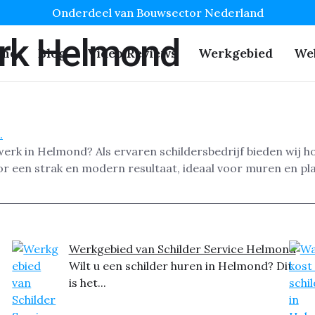
Onderdeel van Bouwsector Nederland
rk Helmond
me
Blog
Video Reviews
Werkgebied
We
werk in Helmond? Als ervaren schildersbedrijf bieden wij
or een strak en modern resultaat, ideaal voor muren en pl
Werkgebied van Schilder Service Helmond
Wilt u een schilder huren in Helmond? Dit
is het...