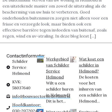
De buitenmuur verven van uw woning in Helmond is
een uitstekende manier om zowel de uitstraling als de
bescherming van uw huis te verbeteren. Goed
onderhouden buitenmuren zorgen niet alleen voor een
frisse en verzorgde look, maar bieden ook een
effectieve barrière tegen invloeden van buitenaf, zoals
regen, wind en uv-straling. In deze blog leest […]
Contactinformatie:
Werkgebied
Wat kost een
Schilder
van Schilder
schilder in
Service
Service
Helmond?
Helmond
Helmond
De kosten
KVK:
Wilt u een
voor het
58037640
schilder huren
inhuren van
in Helmond?
een schilder in
info@bouwsectornederland.nl
Dit is het...
Helmond...
Hoofdkantoor:
030-2072024
Winterschilder
Spuitwerk