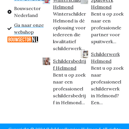
Helmond
Helmond
Bouwsector
Winterschilder
Bent u op zoek
Nederland
Helmond is dé
naar een
Ga naar onze
oplossing voor
professionele
webshop
iedereen die
partner voor
kwalitatief
spuitwerk...
schilderwerk...
Schilderwerk
Schildersbedrij
Helmond
f Helmond
Bent u op zoek
Bent u op zoek
naar
naar een
professioneel
professioneel
schilderwerk
schildersbedrij
in Helmond?
f in Helmond...
Een...