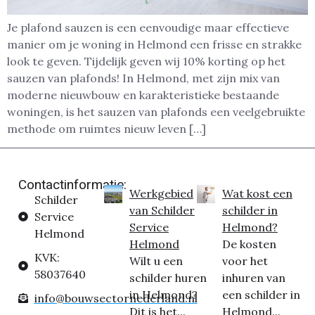
Je plafond sauzen is een eenvoudige maar effectieve
manier om je woning in Helmond een frisse en strakke
look te geven. Tijdelijk geven wij 10% korting op het
sauzen van plafonds! In Helmond, met zijn mix van
moderne nieuwbouw en karakteristieke bestaande
woningen, is het sauzen van plafonds een veelgebruikte
methode om ruimtes nieuw leven […]
Contactinformatie:
Werkgebied
Wat kost een
Schilder
van Schilder
schilder in
Service
Service
Helmond?
Helmond
Helmond
De kosten
KVK:
Wilt u een
voor het
58037640
schilder huren
inhuren van
in Helmond?
een schilder in
info@bouwsectornederland.nl
Dit is het...
Helmond...