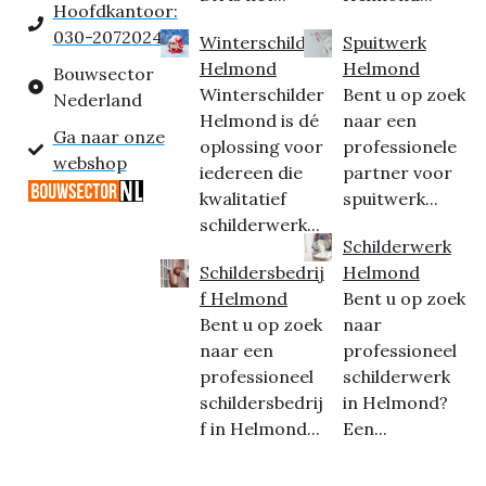
Hoofdkantoor:
030-2072024
Winterschilder
Spuitwerk
Helmond
Helmond
Bouwsector
Winterschilder
Bent u op zoek
Nederland
Helmond is dé
naar een
Ga naar onze
oplossing voor
professionele
webshop
iedereen die
partner voor
kwalitatief
spuitwerk...
schilderwerk...
Schilderwerk
Schildersbedrij
Helmond
f Helmond
Bent u op zoek
Bent u op zoek
naar
naar een
professioneel
professioneel
schilderwerk
schildersbedrij
in Helmond?
f in Helmond...
Een...