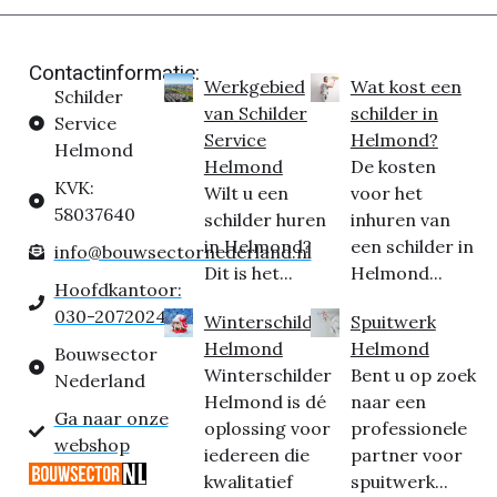
Contactinformatie:
Werkgebied
Wat kost een
Schilder
van Schilder
schilder in
Service
Service
Helmond?
Helmond
Helmond
De kosten
KVK:
Wilt u een
voor het
58037640
schilder huren
inhuren van
in Helmond?
een schilder in
info@bouwsectornederland.nl
Dit is het...
Helmond...
Hoofdkantoor:
030-2072024
Winterschilder
Spuitwerk
Helmond
Helmond
Bouwsector
Winterschilder
Bent u op zoek
Nederland
Helmond is dé
naar een
Ga naar onze
oplossing voor
professionele
webshop
iedereen die
partner voor
kwalitatief
spuitwerk...