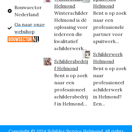
Helmond
Helmond
Bouwsector
Winterschilder
Bent u op zoek
Nederland
Helmond is dé
naar een
Ga naar onze
oplossing voor
professionele
webshop
iedereen die
partner voor
kwalitatief
spuitwerk...
schilderwerk...
Schilderwerk
Schildersbedrij
Helmond
f Helmond
Bent u op zoek
Bent u op zoek
naar
naar een
professioneel
professioneel
schilderwerk
schildersbedrij
in Helmond?
f in Helmond...
Een...
Copyright © 2024 Schilder Service Helmond, All rights