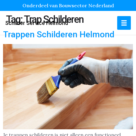
Onderdeel van Bouwsector Nederland
Tag:
Trap Schilderen
Schilder Service Helmond
Trappen Schilderen Helmond
Je trappen schilderen is niet alleen een functioneel