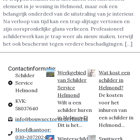
element in je woning in Helmond, maar ook een
belangrijk onderdeel van de uitstraling van je interieur.
Na verloop van tijd kan een trap slijtage vertonen en
zijn oorspronkelijke glans verliezen. Professioneel
schilderwerk kan je trap weer als nieuw maken, terwijl
het ook beschermt tegen verdere beschadigingen. […]
Contactinformatie:
Werkgebied
Wat kost een
Schilder
van Schilder
schilder in
Service
Service
Helmond?
Helmond
Helmond
De kosten
KVK:
Wilt u een
voor het
58037640
schilder huren
inhuren van
in Helmond?
een schilder in
info@bouwsectornederland.nl
Dit is het...
Helmond...
Hoofdkantoor:
030-2072024
Winterschilder
Spuitwerk