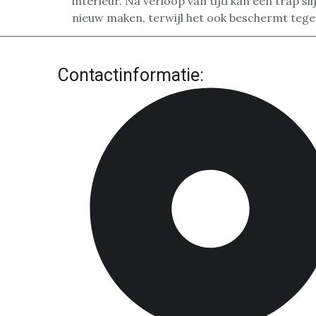
interieur. Na verloop van tijd kan een trap sl
nieuw maken, terwijl het ook beschermt tege
Contactinformatie: