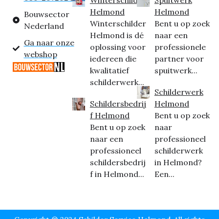
Helmond
Helmond
Bouwsector
Winterschilder
Bent u op zoek
Nederland
Helmond is dé
naar een
Ga naar onze
oplossing voor
professionele
webshop
iedereen die
partner voor
kwalitatief
spuitwerk...
schilderwerk...
Schilderwerk
Schildersbedrij
Helmond
f Helmond
Bent u op zoek
Bent u op zoek
naar
naar een
professioneel
professioneel
schilderwerk
schildersbedrij
in Helmond?
f in Helmond...
Een...