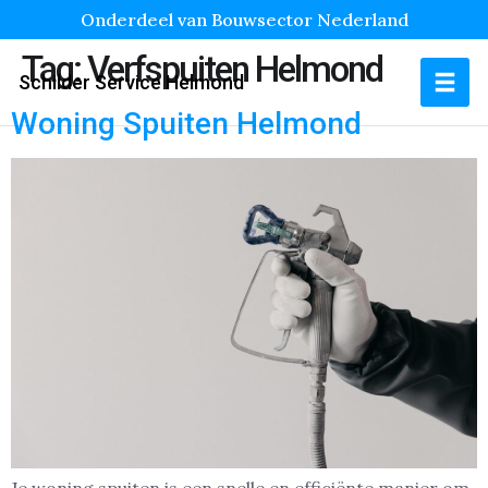
Onderdeel van Bouwsector Nederland
Tag:
Verfspuiten Helmond
Schilder Service Helmond
Woning Spuiten Helmond