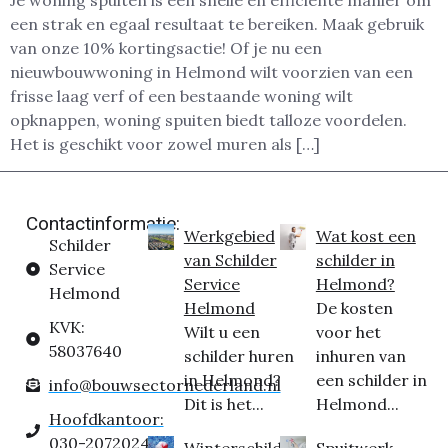
Je woning spuiten is een snelle en efficiënte manier om
een strak en egaal resultaat te bereiken. Maak gebruik
van onze 10% kortingsactie! Of je nu een
nieuwbouwwoning in Helmond wilt voorzien van een
frisse laag verf of een bestaande woning wilt
opknappen, woning spuiten biedt talloze voordelen.
Het is geschikt voor zowel muren als […]
Contactinformatie:
Werkgebied
Wat kost een
Schilder
van Schilder
schilder in
Service
Service
Helmond?
Helmond
Helmond
De kosten
KVK:
Wilt u een
voor het
58037640
schilder huren
inhuren van
in Helmond?
een schilder in
info@bouwsectornederland.nl
Dit is het...
Helmond...
Hoofdkantoor:
030-2072024
Winterschilder
Spuitwerk