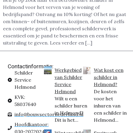
Ben je op zoek naar een betrouwbare schilder in
Helmond voor het verven van je woning of
bedrijfspand? Ontvang nu 10% korting! Of het nu gaat
om binnen– of buitenmuren, kozijnen, deuren of zelfs
een complete gevel, professioneel schilderwerk is
essentieel om je pand te beschermen en een frisse
uitstraling te geven. Lees verder en […]
Contactinformatie:
Werkgebied
Wat kost een
Schilder
van Schilder
schilder in
Service
Service
Helmond?
Helmond
Helmond
De kosten
KVK:
Wilt u een
voor het
58037640
schilder huren
inhuren van
in Helmond?
een schilder in
info@bouwsectornederland.nl
Dit is het...
Helmond...
Hoofdkantoor:
030-2072024
Winterschilder
Spuitwerk