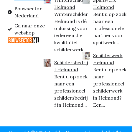
Helmond
Helmond
Bouwsector
Winterschilder
Bent u op zoek
Nederland
Helmond is dé
naar een
Ga naar onze
oplossing voor
professionele
webshop
iedereen die
partner voor
kwalitatief
spuitwerk...
schilderwerk...
Schilderwerk
Schildersbedrij
Helmond
f Helmond
Bent u op zoek
Bent u op zoek
naar
naar een
professioneel
professioneel
schilderwerk
schildersbedrij
in Helmond?
f in Helmond...
Een...