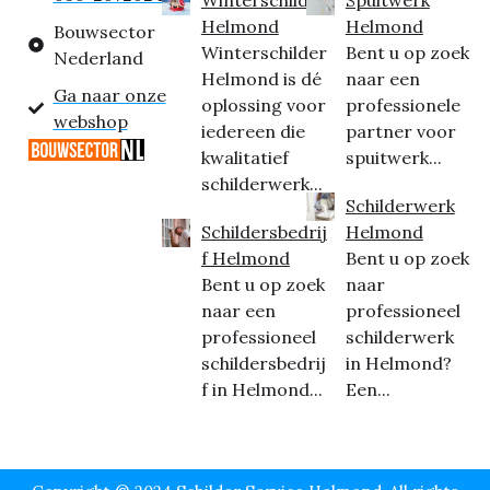
Helmond
Helmond
Bouwsector
Winterschilder
Bent u op zoek
Nederland
Helmond is dé
naar een
Ga naar onze
oplossing voor
professionele
webshop
iedereen die
partner voor
kwalitatief
spuitwerk...
schilderwerk...
Schilderwerk
Schildersbedrij
Helmond
f Helmond
Bent u op zoek
Bent u op zoek
naar
naar een
professioneel
professioneel
schilderwerk
schildersbedrij
in Helmond?
f in Helmond...
Een...