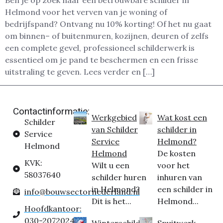
Ben je op zoek naar een betrouwbare schilder in
Helmond voor het verven van je woning of
bedrijfspand? Ontvang nu 10% korting! Of het nu gaat
om binnen– of buitenmuren, kozijnen, deuren of zelfs
een complete gevel, professioneel schilderwerk is
essentieel om je pand te beschermen en een frisse
uitstraling te geven. Lees verder en […]
Contactinformatie:
Werkgebied
Wat kost een
Schilder
van Schilder
schilder in
Service
Service
Helmond?
Helmond
Helmond
De kosten
KVK:
Wilt u een
voor het
58037640
schilder huren
inhuren van
in Helmond?
een schilder in
info@bouwsectornederland.nl
Dit is het...
Helmond...
Hoofdkantoor:
030-2072024
Winterschilder
Spuitwerk