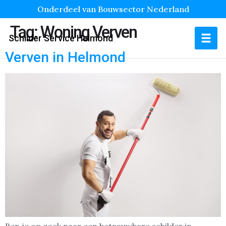
Onderdeel van Bouwsector Nederland
Tag:
Woning Verven
Schilder Service Helmond
Verven in Helmond