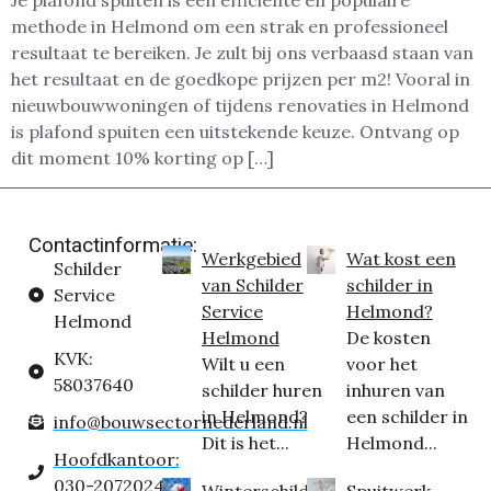
Je plafond spuiten is een efficiënte en populaire
methode in Helmond om een strak en professioneel
resultaat te bereiken. Je zult bij ons verbaasd staan van
het resultaat en de goedkope prijzen per m2! Vooral in
nieuwbouwwoningen of tijdens renovaties in Helmond
is plafond spuiten een uitstekende keuze. Ontvang op
dit moment 10% korting op […]
Contactinformatie:
Werkgebied
Wat kost een
Schilder
van Schilder
schilder in
Service
Service
Helmond?
Helmond
Helmond
De kosten
KVK:
Wilt u een
voor het
58037640
schilder huren
inhuren van
in Helmond?
een schilder in
info@bouwsectornederland.nl
Dit is het...
Helmond...
Hoofdkantoor:
030-2072024
Winterschilder
Spuitwerk