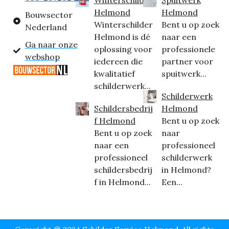
Helmond
Helmond
Bouwsector
Winterschilder
Bent u op zoek
Nederland
Helmond is dé
naar een
Ga naar onze
oplossing voor
professionele
webshop
iedereen die
partner voor
kwalitatief
spuitwerk...
schilderwerk...
Schilderwerk
Schildersbedrij
Helmond
f Helmond
Bent u op zoek
Bent u op zoek
naar
naar een
professioneel
professioneel
schilderwerk
schildersbedrij
in Helmond?
f in Helmond...
Een...