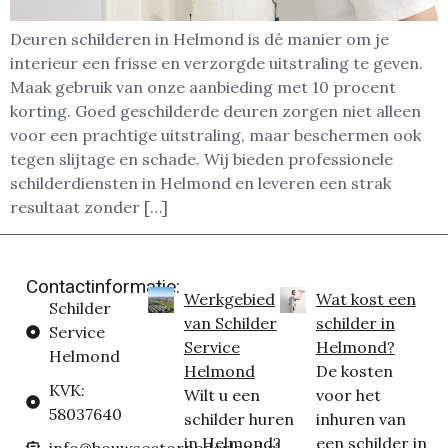
Deuren schilderen in Helmond is dé manier om je
interieur een frisse en verzorgde uitstraling te geven.
Maak gebruik van onze aanbieding met 10 procent
korting. Goed geschilderde deuren zorgen niet alleen
voor een prachtige uitstraling, maar beschermen ook
tegen slijtage en schade. Wij bieden professionele
schilderdiensten in Helmond en leveren een strak
resultaat zonder […]
Contactinformatie:
Werkgebied
Wat kost een
Schilder
van Schilder
schilder in
Service
Service
Helmond?
Helmond
Helmond
De kosten
KVK:
Wilt u een
voor het
58037640
schilder huren
inhuren van
in Helmond?
een schilder in
info@bouwsectornederland.nl