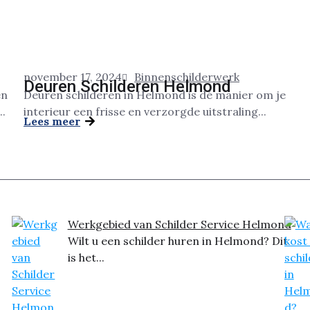
november 17, 2024
Binnenschilderwerk
Deuren Schilderen Helmond
en
Deuren schilderen in Helmond is dé manier om je
..
interieur een frisse en verzorgde uitstraling...
Lees meer
Werkgebied van Schilder Service Helmond
Wilt u een schilder huren in Helmond? Dit
is het...